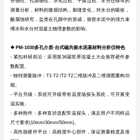
分物性、孔隙物性、水化过程、干燥过程、水分迁移等的
测量分析，材料的微观结构，裂缝变化，对水分的吸收，
酸腐蚀研究，盐类在孔隙中的形成，致密水泥中的强力束
缚水和水分对混凝土物理参数的影响。
❖ PM-1030
多孔介质-台式磁共振水泥基材料分析仪
特色
- 紧扣科研前沿：采用第36届世界混凝土大会推荐硬件参
数配置。
- 独特测量脉冲：T1-T2 /T2-T2二维脉冲及二维谱图重构功
能。
- 平台升级：系统可升级带有温度场探头系统，可开展变
温实验。
- 多种附件：多种直径选配常温探头，满足用户不同样品
尺寸要求(10mm/30mm/50mm)。
- 高性能硬件平台：高精度中心部件，保证测量精度及准