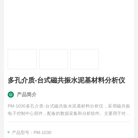
多孔介质-台式磁共振水泥基材料分析仪
产品简介
PM-1030多孔介质-台式磁共振水泥基材料分析仪，采用磁共振
电子控制中心部件，配备的数据采集和分析软件。主要用于对水
泥、混凝土和岩石材料中水分物性、孔隙物性、水化过程、干燥
过程、水分迁移等的测量分析，材料的微观结构，裂缝变化，对
产品型号：PM-1030
水分的吸收，酸腐蚀研究，盐类在孔隙中的形成，致密水泥中的