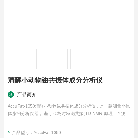
清醒小动物磁共振体成分分析仪
产品简介
AccuFat-1050清醒小动物磁共振体成分分析仪，是一款测量小鼠
体脂的分析仪器， 基于低场时域磁共振(TD-NMR)原理，可测量
活鼠体内脂肪、瘦肉、水分的含量。仪器通过定量磁共振技术与
多元变量数学分析技术，实现清醒状态下活鼠的实时检测与持续
产品型号：AccuFat-1050
监测，具有快速、精准、稳定、安全等优点。