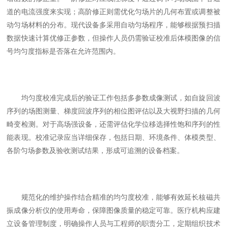
道的电流强度来实现；高阶修正则需优化匀场片的几何布置或调整被
动匀场材料的分布。现代设备多采用自动匀场程序，能够根据预扫描
数据快速计算优修正参数，但操作人员仍需验证校准后体模图像的信
号均匀度指标是否落在允许范围内。
均匀度校准完成后的验证工作包括多参数成像测试，如自旋回波
序列的场图测量、梯度回波序列的相位图评估以及大视野扫描的几何
畸变检测。对于高场强设备，还需评估化学位移选择性饱和序列的性
能表现。校准记录应当详细保存，包括日期、环境条件、体模类型、
各阶匀场参数及验收测试结果，形成可追溯的设备档案。
规范化的维护操作结合精准的均匀度校准，能够有效延长核磁共
振成像分析仪的使用寿命，保障图像质量的稳定可靠。医疗机构应建
立设备管理制度，明确操作人员与工程师的职责分工，定期组织技术