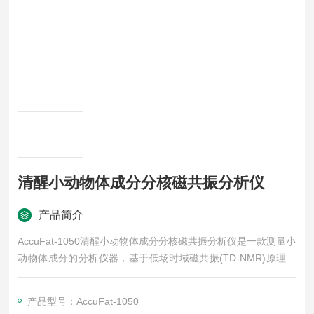
清醒小动物体成分分核磁共振分析仪
产品简介
AccuFat-1050清醒小动物体成分分核磁共振分析仪是一款测量小
动物体成分的分析仪器，基于低场时域磁共振(TD-NMR)原理，
可测量小动物体内脂肪、瘦肉、水分的含量。仪器通过定量磁共
振技术与多元变量数学分析技术，实现清醒状态下小动物的实时
产品型号：AccuFat-1050
检测与持续监测，具有快速、精准、稳定、安全等优点。