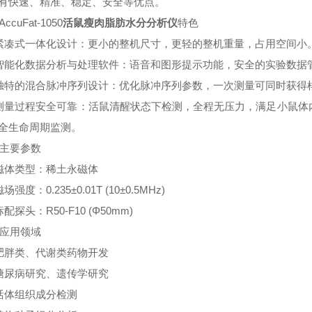
有快速、精准、稳定、安全等优点。
AccuFat-1050
活鼠瘦肉脂肪水分分析仪
特色
 紧凑式一体化设计：更小的整机尺寸，更轻的整机重量，占用空间小
 智能化数据分析与处理软件：语音和图形提示功能，安全的实验数据
 独特的混合脉冲序列设计：优化脉冲序列参数，一次测量可同时获得
 测量过程安全可靠：活鼠清醒状态下检测，全程无压力，满足小鼠体
全生命周期监测。
 主要参数
 磁体类型：稀土永磁体
磁场强度：0.235±0.01T (10±0.5MHz)
 标配探头：R50-F10 (Φ50mm)
 应用领域
 肥胖类、代谢类药物开发
 糖尿病研究、遗传学研究
 活体组织成分检测