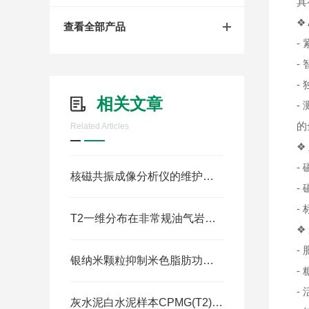
具
❖ 
查看全部产品
-
-
-
相关文章
-
的
Related Articles
❖
-
核磁共振成像分析仪的维护与均匀度校准
- 
-
T2一维分布在非常规油气岩芯分析中的“盲区”
❖
-
银纳米颗粒抑制米色脂肪功能，促进肥胖
-
-
灰水泥白水泥样本CPMG(T2)信号与反演谱