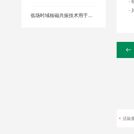
-
-
低场时域核磁共振技术用于植物种子/油料作物含油率检测 -大豆含油率检测