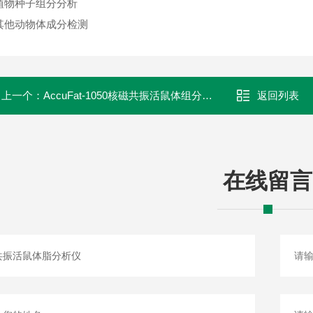
 植物种子组分分析
 其他动物体成分检测
上一个：
AccuFat-1050核磁共振活鼠体组分分析仪
返回列表
在线留言