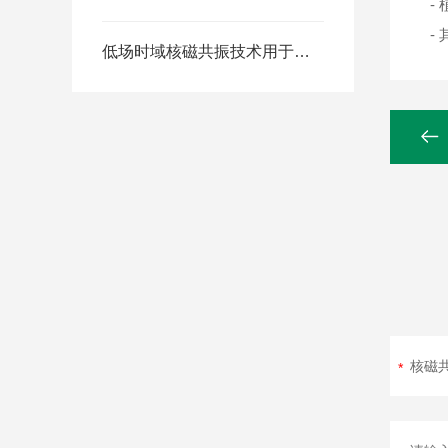
-
-
低场时域核磁共振技术用于植物种子/油料作物含油率检测 -大豆含油率检测