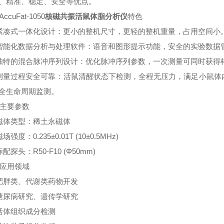
、精准、稳定、安全等优点。
AccuFat-1050
核磁共振活鼠体脂分析仪
特色
 紧凑式一体化设计：更小的整机尺寸，更轻的整机重量，占用空间小
 智能化数据分析与处理软件：语音和图形提示功能，安全的实验数据
 独特的混合脉冲序列设计：优化脉冲序列参数，一次测量可同时获得
 测量过程安全可靠：活鼠清醒状态下检测，全程无压力，满足小鼠体
全生命周期监测。
 主要参数
 磁体类型：稀土永磁体
磁场强度：0.235±0.01T (10±0.5MHz)
 标配探头：R50-F10 (Φ50mm)
 应用领域
 肥胖类、代谢类药物开发
 糖尿病研究、遗传学研究
 活体组织成分检测