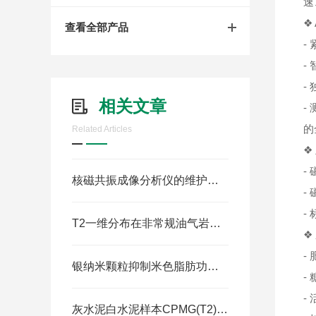
速
❖ 
查看全部产品
-
-
-
相关文章
-
的
Related Articles
❖
-
核磁共振成像分析仪的维护与均匀度校准
- 
-
T2一维分布在非常规油气岩芯分析中的“盲区”
❖
-
银纳米颗粒抑制米色脂肪功能，促进肥胖
-
-
灰水泥白水泥样本CPMG(T2)信号与反演谱