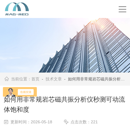
当前位置：
首页
-
技术文章
- 如何用非常规岩芯磁共振分析仪秒测可动流体饱和度
如何用非常规岩芯磁共振分析仪秒测可动流
体饱和度
更新时间：2026-05-18
点击次数：221