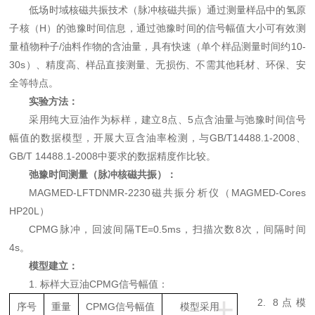
低场时域核磁共振技术（脉冲核磁共振）通过测量样品中的氢原
子核（
H）的弛豫时间信息，通过弛豫时间的信号幅值大小可有效测
量植物种子/油料作物的含油量，具有快速（单个样品测量时间约10-
30s）、精度高、样品直接测量、无损伤、不需其他耗材、环保、安
全等特点。
实验方法：
采用纯大豆油作为标样，建立
8点、5点含油量与弛豫时间信号
幅值的数据模型，开展大豆含油率检测，与G
B/T14488.1-2008、
GB/T 14488.1-2008中要求的数据精度作比较。
弛豫时间测量（脉冲核磁共振）：
MAGMED-LFTDNMR-2230磁共振分析仪（MAGMED-Cores
HP20L）
CPMG
脉冲，回波间隔
T
E=0.5ms，扫描次数8次，间隔时间
4s。
模型建立：
1.
标样大豆油
C
PMG信号幅值：
+
2. 8点模
序号
重量
CPMG信号幅值
模型采用