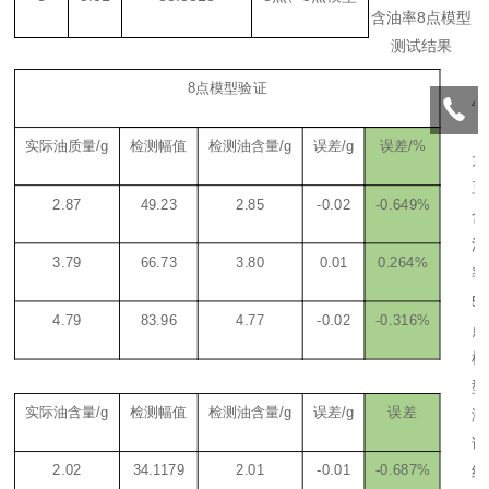
含油率8点模型
测试结果
8点模型验证
4
：
实际油质量
/g
检测幅值
检测油含量
/g
误差
/g
误差
/%
大
豆
2.87
49.23
2.85
-0.02
-0.649%
含
油
3.79
66.73
3.80
0.01
0.264%
率
5
4.79
83.96
4.77
-0.02
-0.316%
点
模
型
实际油含量
/g
检测幅值
检测油含量
/g
误差
/g
误差
测
试
2.02
34.1179
2.01
-0.01
-0.687%
结