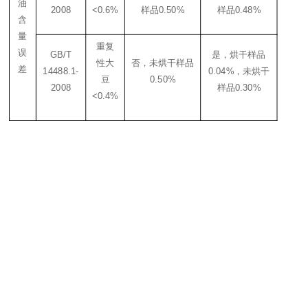
油
2008
<0.6%
样品0.50%
样品0.48%
含
量
重复
误
GB/T
是，烘干样品
性大
否，未烘干样品
差
14488.1-
0.04%，未烘干
豆
0.50%
2008
样品0.30%
<0.4%