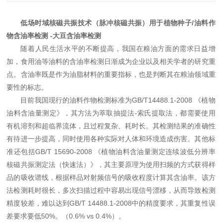
低场时域核磁共振技术（脉冲核磁共振）用于植物种子/油料作
物含油率检测 -大豆含油率检测
随着人民生活水平的不断提高，我国在粮油方面的需求日益增
加，食用油等油料的含油率检测日渐成为企业以及相关学者的研究重
点。含油率既是作为油脂材料的重要指标，也是判断其在粮油领域重
要性的标志。
目前我国现行的油料作物检测标准为
G
B/T14488.1-2008
《植物
油料含油量测定》，其方法为萃取抽提法
-索氏提取法，都需要使用
有机溶剂和超临界流体，且过程复杂、耗时长。其检测结果的准确性
有待进一步提高，同时使用各种实际对人体和环境造成伤害。其他标
准还包括G
B/T 15690-2008 《植物油料含油量测定连续波低分辨率
核磁共振测定法（快速法）》，其主要原理为使用扫频的方式获得样
品的吸收谱线，根据样品对射频信号的吸收程度计算其含油率。该方
法检测耗时很长，多次扫描过程中容易出现信号漂移，从而导致检测
精度较差，难以达到GB/T 14488.1-2008
中的精度要求
，其重复性误
差要求要低
50%。（0.6%
vs 0.4%）。